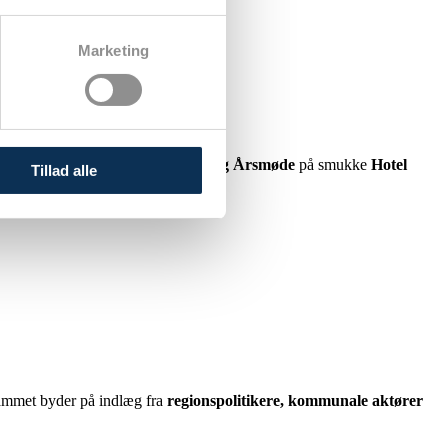
Marketing
i (DSDK)
inviterer til
Masterclass og Årsmøde
på smukke
Hotel
Tillad alle
grammet byder på indlæg fra
regionspolitikere, kommunale aktører