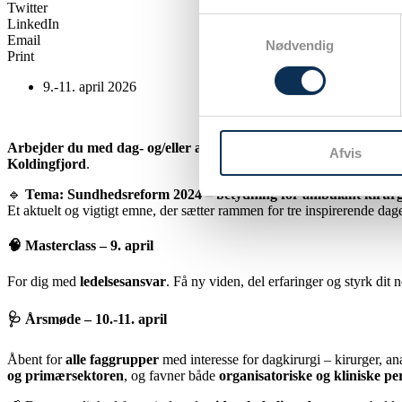
Twitter
LinkedIn
Samtykkevalg
Email
Nødvendig
Print
9.-11. april 2026
Arbejder du med dag- og/eller ambulant kirurgi?
Så sæt kryds i 
Afvis
Koldingfjord
.
🔹
Tema: Sundhedsreform 2024 – betydning for ambulant kirurg
Et aktuelt og vigtigt emne, der sætter rammen for tre inspirerende da
🧠 Masterclass – 9. april
For dig med
ledelsesansvar
. Få ny viden, del erfaringer og styrk dit 
🩺 Årsmøde – 10.-11. april
Åbent for
alle faggrupper
med interesse for dagkirurgi – kirurger, a
og primærsektoren
, og favner både
organisatoriske og kliniske pe