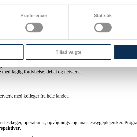
Præferencer
Statistik
kalenderen den
9.-11. april 2026
, hvor
Dansk Selskab for Dagkirurg
Tillad valgte
i
ge med faglig fordybelse, debat og netværk.
netværk med kolleger fra hele landet.
næstesilæger, operations-, opvågnings- og anæstesisygeplejersker. Pro
rspektiver
.