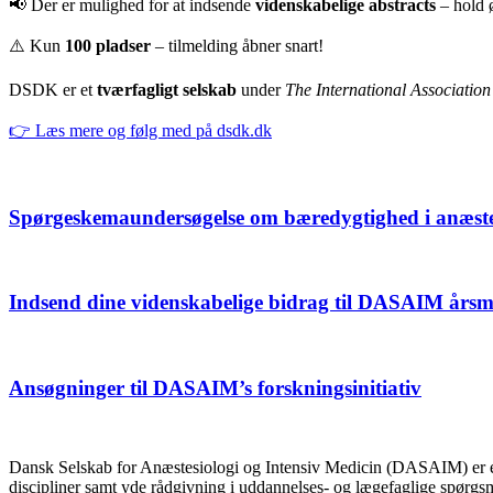
📢 Der er mulighed for at indsende
videnskabelige abstracts
– hold 
⚠️ Kun
100 pladser
– tilmelding åbner snart!
DSDK er et
tværfagligt selskab
under
The International Associatio
👉 Læs mere og følg med på dsdk.dk
Spørgeskemaundersøgelse om bæredygtighed i anæste
Indsend dine videnskabelige bidrag til DASAIM årsmø
Ansøgninger til DASAIM’s forskningsinitiativ
Dansk Selskab for Anæstesiologi og Intensiv Medicin (DASAIM) er et 
discipliner samt yde rådgivning i uddannelses- og lægefaglige spørgs