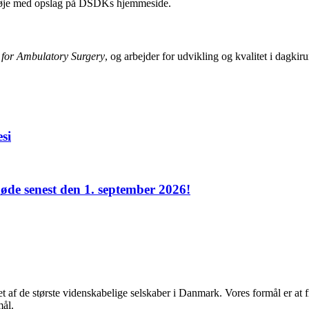
øje med opslag på DSDKs hjemmeside.
n for Ambulatory Surgery
, og arbejder for udvikling og kvalitet i dagkir
si
de senest den 1. september 2026!
af de største videnskabelige selskaber i Danmark. Vores formål er at f
mål.