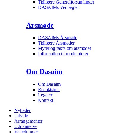
Tidligere Generalforsamlinger
DASAIMs Vedtægter
Årsmøde
DASAIMs Årsmøde
Tidligere Årsmøder
Myter og fakta om årsmødet
Information til moderatorer
Om Dasaim
Om Dasaim
Redaktøren
Legater
Kontakt
Nyheder
Udvalg
Arrangementer
Uddannelse
Vejledninger