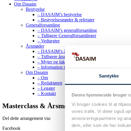
Om Dasaim
Bestyrelse
– DASAIM’s bestyrelse
– Bestyrelsesmøder & referater
Generalforsamling
– DASAIM’s generalforsamling
– Tidligere Generalforsamlinger
– Vedtægter
Årsmøder
– DASAIM’s årsmøder
– Tidligere årsmøder
– Myter og fakta om årsmødet
– Information til moderatorer
Om Dasaim
Samtykke
– Om
– Redaktøren
– Legater
– Kontakt
Denne hjemmeside bruger c
Vi bruger cookies til at tilpas
Masterclass & Årsmøde i Dagkirurgi 2026
vores trafik. Vi deler også 
annonceringspartnere og anal
Del dette arrangement via:
dem, eller som de har indsaml
Facebook