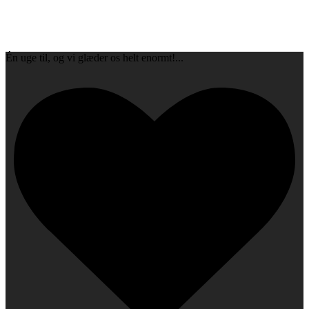
Én uge til, og vi glæder os helt enormt!
...