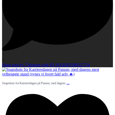
1
Open post by 75dasaim with ID 18350205589227754
...
Snapshots fra Karrieredagen på Panum, med dagens