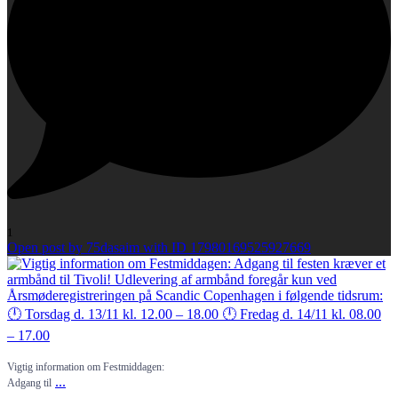
1
Open post by 75dasaim with ID 17980169525927669
Vigtig information om Festmiddagen:
...
Adgang til