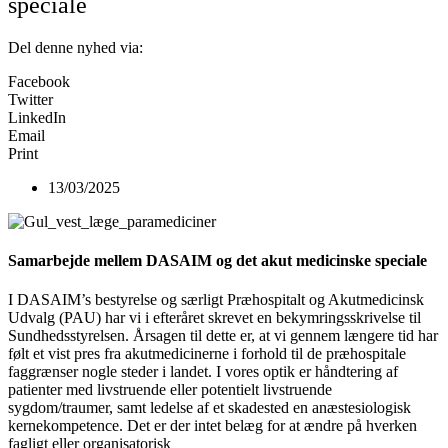
speciale
Del denne nyhed via:
Facebook
Twitter
LinkedIn
Email
Print
13/03/2025
Samarbejde mellem DASAIM og det akut medicinske speciale
I DASAIM’s bestyrelse og særligt Præhospitalt og Akutmedicinsk
Udvalg (PAU) har vi i efteråret skrevet en bekymringsskrivelse til
Sundhedsstyrelsen. Årsagen til dette er, at vi gennem længere tid har
følt et vist pres fra akutmedicinerne i forhold til de præhospitale
faggrænser nogle steder i landet. I vores optik er håndtering af
patienter med livstruende eller potentielt livstruende
sygdom/traumer, samt ledelse af et skadested en anæstesiologisk
kernekompetence. Det er der intet belæg for at ændre på hverken
fagligt eller organisatorisk