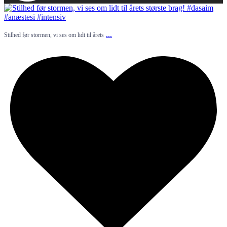
...
Stilhed før stormen, vi ses om lidt til årets