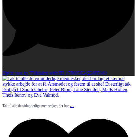
0
Open post by 75dasaim with ID 17860383423468969
...
Tak til alle de vidunderlige mennesker, der har