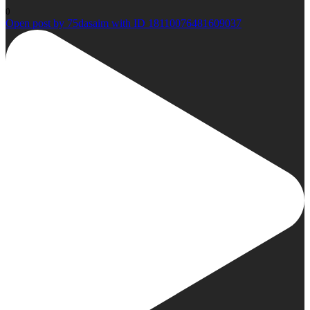
0
Open post by 75dasaim with ID 18110076481609037