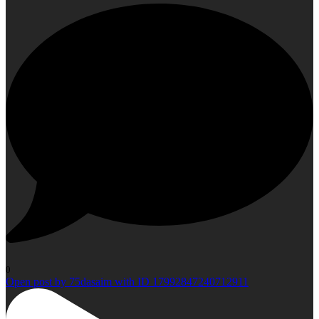
0
Open post by 75dasaim with ID 17992847240712911