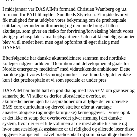
I midt januar var DASAIM’s formand Christian Wamberg og u.t
formand for PAU til møde i Sundheds Styrelsen. Et møde hvor vi
fik mulighed for at uddybe vores bekymring om de præhospitale
snitflader, herunder uniformering og den brede brug af titlen
akutlæge, som giver en risiko for forvirring/forveksling blandt vores
øvrige præhospitale samarbejdspartnere. Uden at få endelig garantier
blev vi til mødet hørt, men også opfordret til øget dialog med
DASEM.
Efterfølgende har danske akutmedicinere sammen med nordiske
kolleger udgivet artiklen ”Definition and delvelopmental goals for
Nordic emergency medicine” med vidtrækkende ambitioner. Dette
har ikke gjort vores bekymring mindre – tværtimod. Og det er ikke
kun i det præhospitale at vi som speciale er under pres.
DASAIM har hidtil haft en god dialog med DASEM om grænser og
samarbejde. Vi stiller os derfor uforstående overfor, at
akutmedicinerne igen har aspirationer om at følge det europæiske
EMS core curriculum og derved stræber efter at varetage
anæstesiologiske (og nogle kirurgiske) kerneopgaver. I vores optik
er det ikke et setup der overhovedet giver mening i det danske
system, hvor der er et lille volumen af de mest akutte tilstande og
hvor anæstesiologisk assistance er til rådighed og allerede løser disse
opgaver kompetent – såvel præhospitalt og som på samtlige danske