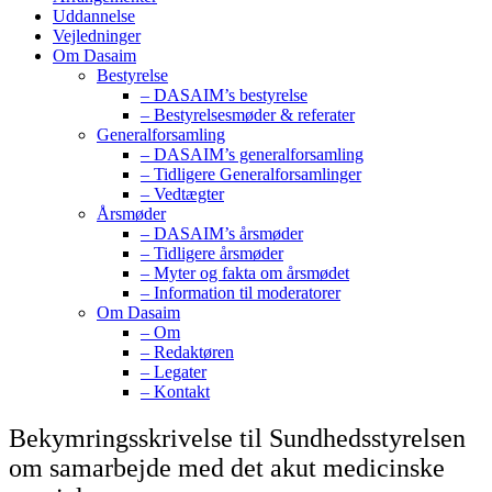
Uddannelse
Vejledninger
Om Dasaim
Bestyrelse
– DASAIM’s bestyrelse
– Bestyrelsesmøder & referater
Generalforsamling
– DASAIM’s generalforsamling
– Tidligere Generalforsamlinger
– Vedtægter
Årsmøder
– DASAIM’s årsmøder
– Tidligere årsmøder
– Myter og fakta om årsmødet
– Information til moderatorer
Om Dasaim
– Om
– Redaktøren
– Legater
– Kontakt
Bekymringsskrivelse til Sundhedsstyrelsen
om samarbejde med det akut medicinske