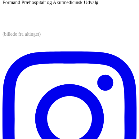
Formand Præhospitalt og Akutmedicinsk Udvalg
(billede fra altinget)