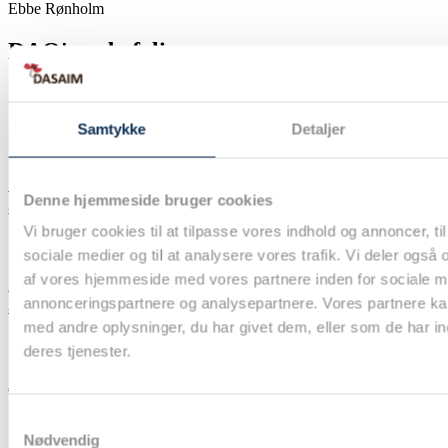
Ebbe Rønholm
DAO's anbefalinger
REKOMMANDATIONER FOR ANÆSTESI I
ANÆSTESIOLOGISK SPECIALLÆGEPRAKSIS
Samtykke
Detaljer
Spørgeskemaundersøgelse om bæredygtighed i
Denne hjemmeside bruger cookies
anæstesi
Vi bruger cookies til at tilpasse vores indhold og annoncer, til 
sociale medier og til at analysere vores trafik. Vi deler også
af vores hjemmeside med vores partnere inden for sociale m
Indsend dine videnskabelige bidrag til DASAIM
annonceringspartnere og analysepartnere. Vores partnere k
årsmøde senest den 1. september 2026!
med andre oplysninger, du har givet dem, eller som de har in
deres tjenester.
Ansøgninger til DASAIM’s forskningsinitiativ
Samtykkevalg
Nødvendig