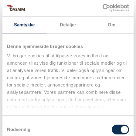
– Om
– Redaktøren
– Legater
– Kontakt
Samtykke
Detaljer
Om
Udvalg under DASAIM
Denne hjemmeside bruger cookies
Bæredygtigheds-udvalget
Vi bruger cookies til at tilpasse vores indhold og
Børneanæstesi- og intensivudvalg
annoncer, til at vise dig funktioner til sociale medier og til
at analysere vores trafik. Vi deler også oplysninger om
Forsknings-udvalget
din brug af vores hjemmeside med vores partnere inden
for sociale medier, annonceringspartnere og
International udvalg
analysepartnere. Vores partnere kan kombinere disse
data med andre oplysninger, du har givet dem, eller som
Neuroanæstesi- og -intensivudvalg
de har indsamlet fra din brug af deres tjenester.
Obstetrisk anæstesiudvalg
Samtykkevalg
Nødvendig
Præhospital og Akutmedicinsk Udvalg