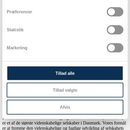
(PAU)
Præferencer
Smerteudvalget
Statistik
Thoraxanæstesi- og -intensivudvalg
Uddannelse-sudvalget (DUU)
Marketing
Udvalget for Intensiv Medicin (UFIM)
Udvalget for Anæstesi og Perioperativ
Tillad alle
Medicin
Tillad valgte
Øvrige udvalg og poster
Afvis
Dansk Selskab for Anæstesiologi og Intensiv Medicin (DASAIM)
er et af de største videnskabelige selskaber i Danmark. Vores formål
er at fremme den videnskabelige og faglige udvikling af selskabets