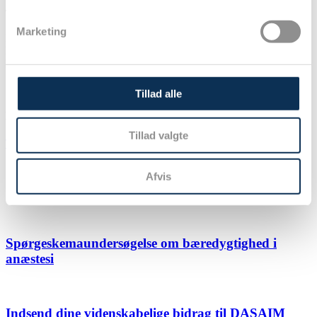
Tilmeding senest 1. maj
Marketing
Dagsprogram: 400,0 kr
Dagsprogram + middag: 600 kr
Kontonummer: 9570-12169191
Tillad alle
Hent program som pdf-poster
Tillad valgte
Tryk her
Afvis
Vel mødt til alle interesserede!
Spørgeskemaundersøgelse om bæredygtighed i
anæstesi
Indsend dine videnskabelige bidrag til DASAIM