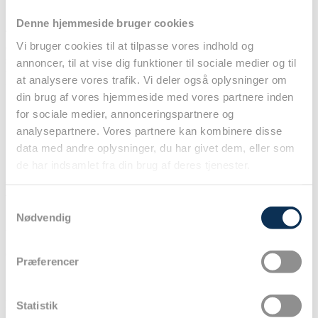
Denne hjemmeside bruger cookies
Thoraxanæstesi- og –intensivudvalget under DASAIM præsenterer
Vi bruger cookies til at tilpasse vores indhold og
det 21. Thoraxanæstesiologiske Symposium. Der er lagt op til en
spændende dag med oplægsholdere fra både ind- og udland under
annoncer, til at vise dig funktioner til sociale medier og til
temaet ”Thoraxanæstesien i fremtiden – muligheder og
at analysere vores trafik. Vi deler også oplysninger om
udfordringer”.
din brug af vores hjemmeside med vores partnere inden
for sociale medier, annonceringspartnere og
analysepartnere. Vores partnere kan kombinere disse
data med andre oplysninger, du har givet dem, eller som
de har indsamlet fra din brug af deres tjenester.
Der vil desuden være en foredragskonkurrence med præmie til
bedste præsentation.
Samtykkevalg
Nødvendig
Abstract sendes til
Peter Juhl-Olsen
Deadline for abstracts: 15. marts (tilbagemelding gives inden 1.
april)
Præferencer
Info vedr. tilmelding og betaling
Statistik