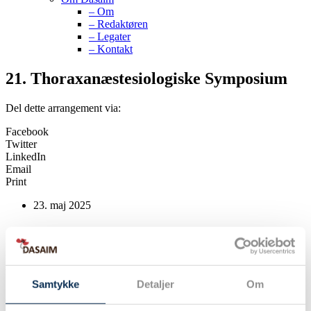
– Om
– Redaktøren
– Legater
– Kontakt
21. Thoraxanæstesiologiske Symposium
Del dette arrangement via:
Facebook
Twitter
LinkedIn
Email
Print
23. maj 2025
”Thoraxanæstesien i fremtiden – muligheder og
udfordringer”
Samtykke
Detaljer
Om
Sæt kryds i kalenderen fredag den 23. maj 2025