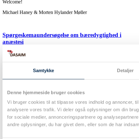
Welcome!
Michael Haney & Morten Hylander Møller
Spørgeskemaundersøgelse om bæredygtighed i
anæstesi
Indsend dine videnskabelige bidrag til DASAIM
Samtykke
Detaljer
årsmøde senest den 1. september 2026!
Denne hjemmeside bruger cookies
Ansøgninger til DASAIM’s forskningsinitiativ
Vi bruger cookies til at tilpasse vores indhold og annoncer, til 
analysere vores trafik. Vi deler også oplysninger om din br
for sociale medier, annonceringspartnere og analysepartner
Dansk Selskab for Anæstesiologi og Intensiv Medicin (DASAIM)
andre oplysninger, du har givet dem, eller som de har indsamle
er et af de største videnskabelige selskaber i Danmark. Vores formål
er at fremme den videnskabelige og faglige udvikling af selskabets
discipliner samt yde rådgivning i uddannelses- og lægefaglige