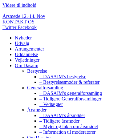
Videre til indhold
Årsmøde 12.-14. Nov
KONTAKT OS
Twitter
Facebook
Nyheder
Udvalg
Arrangementer
Uddannelse
Vejledninger
Om Dasaim
Bestyrelse
– DASAIM’s bestyrelse
– Bestyrelsesmøder & referater
Generalforsamling
– DASAIM’s generalforsamling
– Tidligere Generalforsamlinger
– Vedtægter
Årsmøder
– DASAIM’s årsmøder
– Tidligere årsmøder
– Myter og fakta om årsmødet
– Information til moderatorer
Om Dasaim