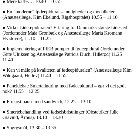
●
Mere kaffe…. 10.40 – 10.55
●
En “moderne” fødeepidural – muligheder og modaliteter
(Anæstesilæge, Kim Ekelund, Rigshospitalet) 10.55 – 11.10
●
Virker føde-epiduralen? Erfaring fra Danmarks største fødested
(Jordemoder Maia Grønbæk og Anæstesilæge Maria Kromann,
Hvidovre), 11.10 – 11.25
●
Implementering af PIEB pumper til fødeepidural (Jordemoder
Gitte Ulriksen og Anæstesilæge Patricia Duch, Hillerød) 11.25 –
11.40
●
Kan vi måle på kvaliteten af fødeepiduralen? (Anæstesilæge Kim
Wildgaard, Herlev) 11.40 – 11.55
●
Paneldebat: Smertelindring med fødeepidural – gør vi det godt
nok? 11.55 – 12.25
●
Frokost pause med sandwich, 12.25 – 13.10
●
Smertebehandling ved fødselsbristninger (Obstetriker Julie
Glavind, Århus), 13.10 – 13.30
●
Spørgsmål, 13.30 – 13.35