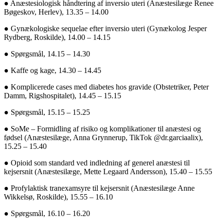
●
Anæstesiologisk håndtering af inversio uteri (Anæstesilæge Renee
Bøgeskov, Herlev), 13.35 – 14.00
●
Gynækologiske sequelae efter inversio uteri (Gynækolog Jesper
Rydberg, Roskilde), 14.00 – 14.15
●
Spørgsmål, 14.15 – 14.30
●
Kaffe og kage, 14.30 – 14.45
●
Komplicerede cases med diabetes hos gravide (Obstetriker, Peter
Damm, Rigshospitalet), 14.45 – 15.15
●
Spørgsmål, 15.15 – 15.25
●
SoMe – Formidling af risiko og komplikationer til anæstesi og
fødsel (Anæstesilæge, Anna Grynnerup, TikTok @dr.garciaalix),
15.25 – 15.40
●
Opioid som standard ved indledning af generel anæstesi til
kejsersnit (Anæstesilæge, Mette Legaard Andersson), 15.40 – 15.55
●
Profylaktisk tranexamsyre til kejsersnit (Anæstesilæge Anne
Wikkelsø, Roskilde), 15.55 – 16.10
●
Spørgsmål, 16.10 – 16.20