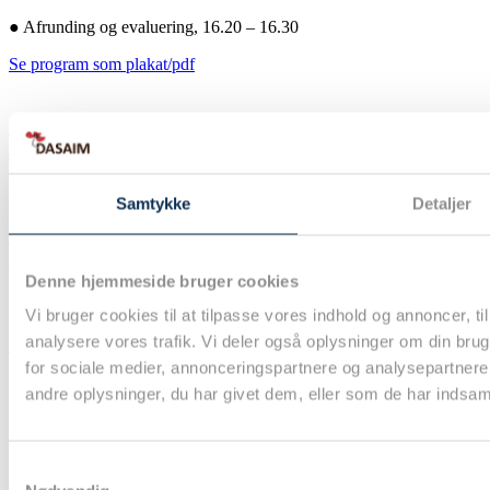
●
Afrunding og evaluering, 16.20 – 16.30
Se program som plakat/pdf
Spørgeskemaundersøgelse om bæredygtighed i
anæstesi
Samtykke
Detaljer
Indsend dine videnskabelige bidrag til DASAIM
årsmøde senest den 1. september 2026!
Denne hjemmeside bruger cookies
Vi bruger cookies til at tilpasse vores indhold og annoncer, til 
analysere vores trafik. Vi deler også oplysninger om din br
Ansøgninger til DASAIM’s forskningsinitiativ
for sociale medier, annonceringspartnere og analysepartner
andre oplysninger, du har givet dem, eller som de har indsamle
Dansk Selskab for Anæstesiologi og Intensiv Medicin (DASAIM)
er et af de største videnskabelige selskaber i Danmark. Vores formål
er at fremme den videnskabelige og faglige udvikling af selskabets
Samtykkevalg
discipliner samt yde rådgivning i uddannelses- og lægefaglige