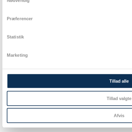
Nødvendig
spørgsmål.
Twitter
Youtube
Facebook
Præferencer
LÆS MERE
Om Dasaim
Statistik
Kontakt os
Nyheder
Arrangementer
Marketing
Privatlivspolitik
Læs mere
Fagomårder anæstesiologi
Tillad alle
Dansk Intensiv Database (DID)
Dansk Anæstesi Database (DAD)
Danske Anæstesiologers Organisation (DAO)
Tillad valgte
Arkiv - Tidligere numre af DASINFO
FYA - Gå til Foreningen af Yngre Anæstesiologer
Afvis