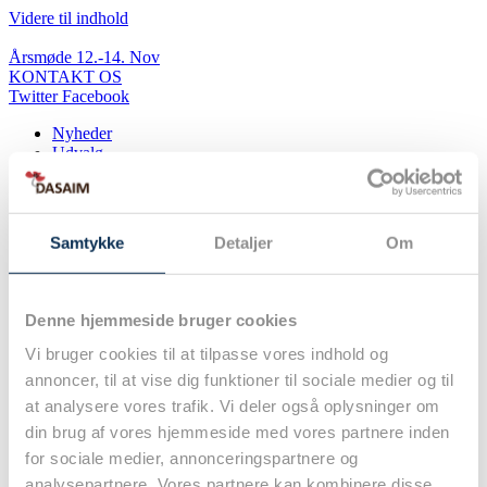
Videre til indhold
Årsmøde 12.-14. Nov
KONTAKT OS
Twitter
Facebook
Nyheder
Udvalg
Arrangementer
Uddannelse
Vejledninger
Om Dasaim
Samtykke
Detaljer
Om
Bestyrelse
– DASAIM’s bestyrelse
– Bestyrelsesmøder & referater
Generalforsamling
Denne hjemmeside bruger cookies
– DASAIM’s generalforsamling
– Tidligere Generalforsamlinger
Vi bruger cookies til at tilpasse vores indhold og
– Vedtægter
annoncer, til at vise dig funktioner til sociale medier og til
Årsmøder
at analysere vores trafik. Vi deler også oplysninger om
– DASAIM’s årsmøder
– Tidligere årsmøder
din brug af vores hjemmeside med vores partnere inden
– Myter og fakta om årsmødet
for sociale medier, annonceringspartnere og
– Information til moderatorer
analysepartnere. Vores partnere kan kombinere disse
Om Dasaim