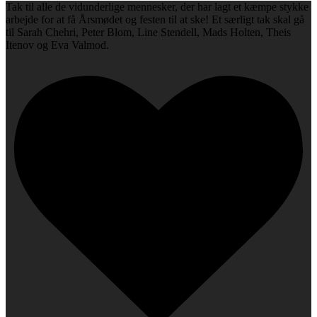
Tak til alle de vidunderlige mennesker, der har lagt et kæmpe stykke
arbejde for at få Årsmødet og festen til at ske! Et særligt tak skal gå
til Sarah Chehri, Peter Blom, Line Stendell, Mads Holten, Theis
Itenov og Eva Valmod.