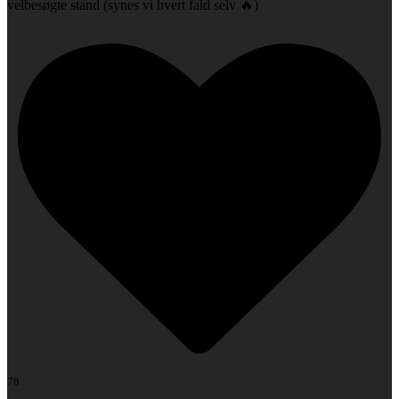
velbesøgte stand (synes vi hvert fald selv 🔥)
78