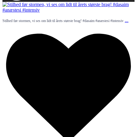
...
Stilhed før stormen, vi ses om lidt til årets største brag! #dasaim #anæstesi #intensiv