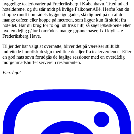
hyggelige teaterkvarter på Frederiksberg i København. Træd ud ad
hoteldørene, og du står midt på livlige Falkoner Allé. Herfra kan du
shoppe rundt i områdets hyggelige gader, slå dig ned på en af de
mange cafeer, eller hoppe på metroen, som ligger kun få skridt fra
hotellet. Har du brug for ro og lidt frisk luft, så snør løbeskoene eller
nyd en dejlig gåtur i områdets mange grønne oaser, fx i idylliske
Frederiksberg Have.
Til jer der har valgt at overnatte, bliver det på værelser stilfuldt
indrettede i nordisk design med fine detaljer fra teaterverdenen. Efter
en god nats søvn forudgås de faglige sessioner med en overdådig
morgenmadsbuffet serveret i restauranten.
Værsågo’