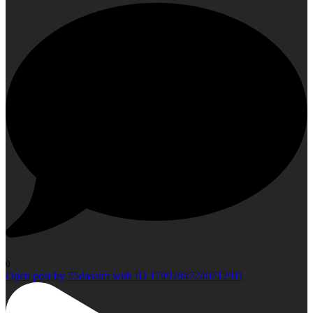
0
Open post by 75dasaim with ID 17992847240712911