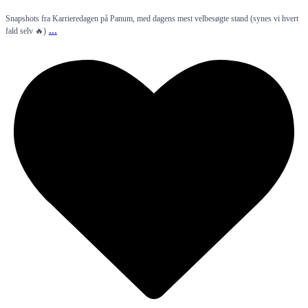
Snapshots fra Karrieredagen på Panum, med dagens mest velbesøgte stand (synes vi hvert
...
fald selv 🔥)