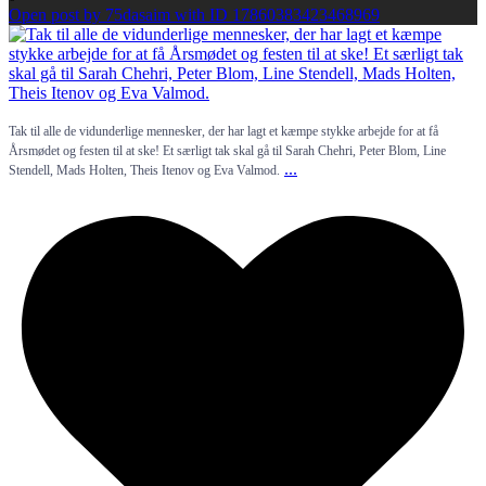
Open post by 75dasaim with ID 17860383423468969
Tak til alle de vidunderlige mennesker, der har lagt et kæmpe stykke arbejde for at få
Årsmødet og festen til at ske! Et særligt tak skal gå til Sarah Chehri, Peter Blom, Line
...
Stendell, Mads Holten, Theis Itenov og Eva Valmod.