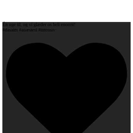
Én uge til, og vi glæder os helt enormt!
#dasaim #anæstesi #intensiv