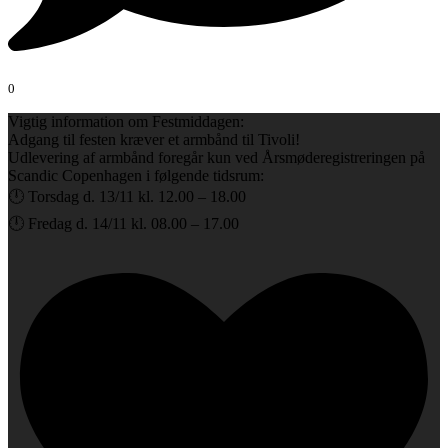
0
Vigtig information om Festmiddagen:
Adgang til festen kræver et armbånd til Tivoli!
Udlevering af armbånd foregår kun ved Årsmøderegistreringen på
Scandic Copenhagen i følgende tidsrum:
🕛 Torsdag d. 13/11 kl. 12.00 – 18.00
🕛 Fredag d. 14/11 kl. 08.00 – 17.00