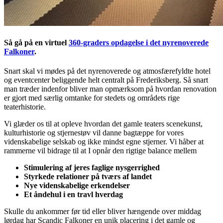
Så gå på en virtuel
360-graders opdagelse i det nyrenoverede
Falkoner
.
Snart skal vi mødes på det nyrenoverede og atmosfærefyldte hotel
og eventcenter beliggende helt centralt på Frederiksberg. Så snart
man træder indenfor bliver man opmærksom på hvordan renovation
er gjort med særlig omtanke for stedets og områdets rige
teaterhistorie.
Vi glæder os til at opleve hvordan det gamle teaters scenekunst,
kulturhistorie og stjernestøv vil danne bagtæppe for vores
videnskabelige selskab og ikke mindst egne stjerner. Vi håber at
rammerne vil bidrage til at I opnår den rigtige balance mellem
Stimulering af jeres faglige nysgerrighed
Styrkede relationer på tværs af landet
Nye videnskabelige erkendelser
Et åndehul i en travl hverdag
Skulle du ankommer før tid eller bliver hængende over middag
lørdag har Scandic Falkoner en unik placering i det gamle og