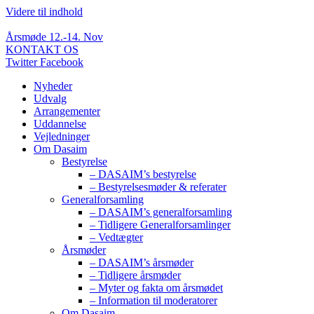
Videre til indhold
Årsmøde 12.-14. Nov
KONTAKT OS
Twitter
Facebook
Nyheder
Udvalg
Arrangementer
Uddannelse
Vejledninger
Om Dasaim
Bestyrelse
– DASAIM’s bestyrelse
– Bestyrelsesmøder & referater
Generalforsamling
– DASAIM’s generalforsamling
– Tidligere Generalforsamlinger
– Vedtægter
Årsmøder
– DASAIM’s årsmøder
– Tidligere årsmøder
– Myter og fakta om årsmødet
– Information til moderatorer
Om Dasaim