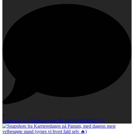
1
Open post by 75dasaim with ID 18350205589227754