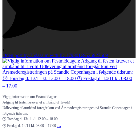
1
Open post by 75dasaim with ID 17980169525927669
Vigtig information om Festmiddagen:
Adgang til festen kræver et armbånd til Tivoli!
Udlevering af armbånd foregår kun ved Årsmøderegistreringen på Scandic Copenhagen i
følgende tidsrum:
🕛 Torsdag d. 13/11 kl. 12.00 – 18.00
...
🕛 Fredag d. 14/11 kl. 08.00 – 17.00