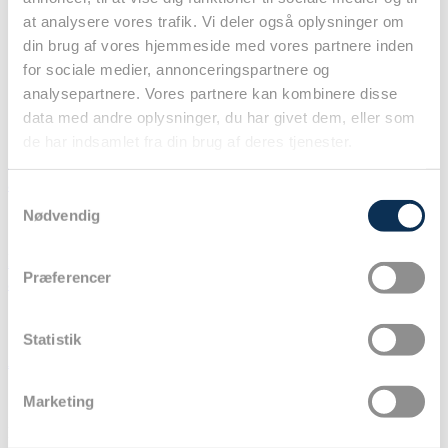
– Om
at analysere vores trafik. Vi deler også oplysninger om
– Redaktøren
din brug af vores hjemmeside med vores partnere inden
– Legater
for sociale medier, annonceringspartnere og
– Kontakt
analysepartnere. Vores partnere kan kombinere disse
data med andre oplysninger, du har givet dem, eller som
de har indsamlet fra din brug af deres tjenester.
Spørgeskemaundersøgelse om bæredygtighed i
anæstesi
Samtykkevalg
Nødvendig
Indsend dine videnskabelige bidrag til DASAIM
Præferencer
årsmøde senest den 1. september 2026!
Statistik
Ansøgninger til DASAIM’s forskningsinitiativ
Marketing
Dansk Selskab for Anæstesiologi og Intensiv Medicin (DASAIM)