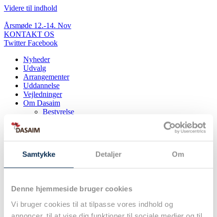
Videre til indhold
Årsmøde 12.-14. Nov
KONTAKT OS
Twitter
Facebook
Nyheder
Udvalg
Arrangementer
Uddannelse
Vejledninger
Om Dasaim
Bestyrelse
– DASAIM’s bestyrelse
– Bestyrelsesmøder & referater
Generalforsamling
– DASAIM’s generalforsamling
Samtykke
Detaljer
Om
– Tidligere Generalforsamlinger
– Vedtægter
Årsmøder
– DASAIM’s årsmøder
Denne hjemmeside bruger cookies
– Tidligere årsmøder
– Myter og fakta om årsmødet
Vi bruger cookies til at tilpasse vores indhold og
– Information til moderatorer
annoncer, til at vise dig funktioner til sociale medier og til
Om Dasaim