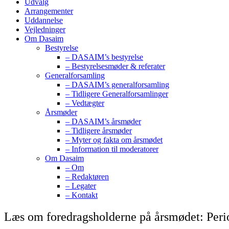
Udvalg
Arrangementer
Uddannelse
Vejledninger
Om Dasaim
Bestyrelse
– DASAIM’s bestyrelse
– Bestyrelsesmøder & referater
Generalforsamling
– DASAIM’s generalforsamling
– Tidligere Generalforsamlinger
– Vedtægter
Årsmøder
– DASAIM’s årsmøder
– Tidligere årsmøder
– Myter og fakta om årsmødet
– Information til moderatorer
Om Dasaim
– Om
– Redaktøren
– Legater
– Kontakt
Læs om foredragsholderne på årsmødet: Peri