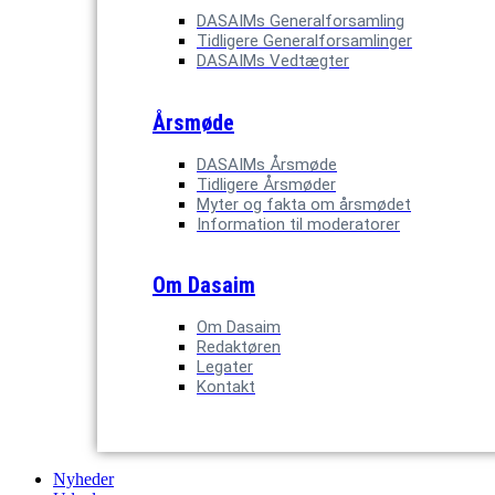
DASAIMs Generalforsamling
Tidligere Generalforsamlinger
DASAIMs Vedtægter
Årsmøde
DASAIMs Årsmøde
Tidligere Årsmøder
Myter og fakta om årsmødet
Information til moderatorer
Om Dasaim
Om Dasaim
Redaktøren
Legater
Kontakt
Nyheder