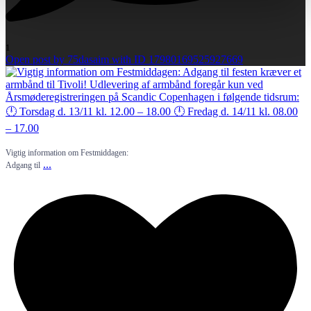
1
Open post by 75dasaim with ID 17980169525927669
Vigtig information om Festmiddagen:
...
Adgang til