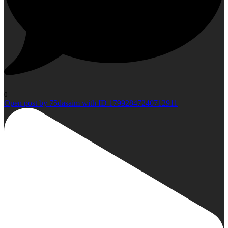
0
Open post by 75dasaim with ID 17992847240712911