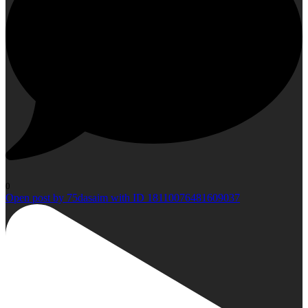
0
Open post by 75dasaim with ID 18110076481609037