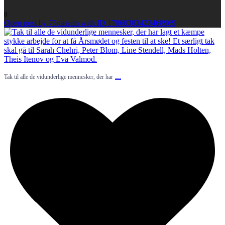
0
Open post by 75dasaim with ID 17860383423468969
...
Tak til alle de vidunderlige mennesker, der har