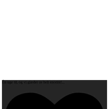
Én uge til, og vi glæder os helt enormt!
...