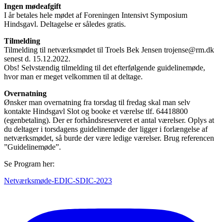
Ingen mødeafgift
I år betales hele mødet af Foreningen Intensivt Symposium
Hindsgavl. Deltagelse er således gratis.
Tilmelding
Tilmelding til netværksmødet til Troels Bek Jensen trojense@rm.dk
senest d. 15.12.2022.
Obs! Selvstændig tilmelding til det efterfølgende guidelinemøde,
hvor man er meget velkommen til at deltage.
Overnatning
Ønsker man overnatning fra torsdag til fredag skal man selv
kontakte Hindsgavl Slot og booke et værelse tlf. 64418800
(egenbetaling). Der er forhåndsreserveret et antal værelser. Oplys at
du deltager i torsdagens guidelinemøde der ligger i forlængelse af
netværksmødet, så burde der være ledige værelser. Brug referencen
”Guidelinemøde”.
Se Program her:
Netværksmøde-EDIC-SDIC-2023