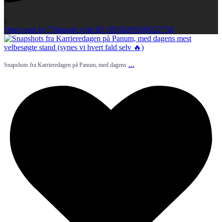
1
Open post by 75dasaim with ID 18350205589227754
...
Snapshots fra Karrieredagen på Panum, med dagens