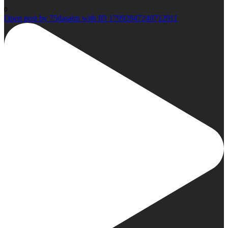
0
Open post by 75dasaim with ID 17992847240712911