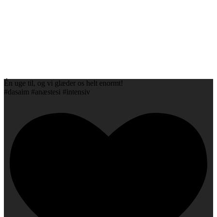
Én uge til, og vi glæder os helt enormt!
#dasaim #anæstesi #intensiv