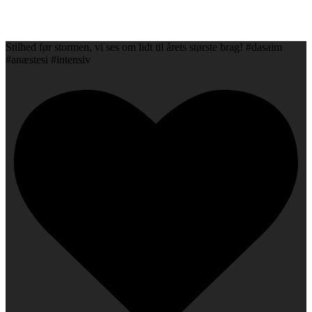
Stilhed før stormen, vi ses om lidt til årets største brag! #dasaim
#anæstesi #intensiv