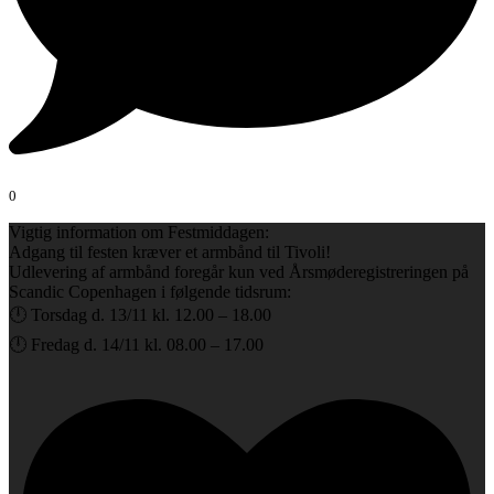
0
Vigtig information om Festmiddagen:
Adgang til festen kræver et armbånd til Tivoli!
Udlevering af armbånd foregår kun ved Årsmøderegistreringen på
Scandic Copenhagen i følgende tidsrum:
🕛 Torsdag d. 13/11 kl. 12.00 – 18.00
🕛 Fredag d. 14/11 kl. 08.00 – 17.00