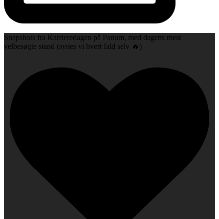
Snapshots fra Karrieredagen på Panum, med dagens mest
velbesøgte stand (synes vi hvert fald selv 🔥)