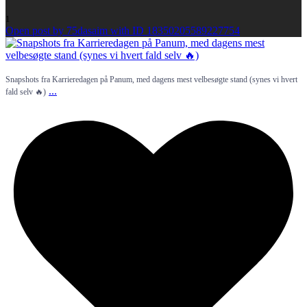
1
Open post by 75dasaim with ID 18350205589227754
Snapshots fra Karrieredagen på Panum, med dagens mest velbesøgte stand (synes vi hvert
...
fald selv 🔥)