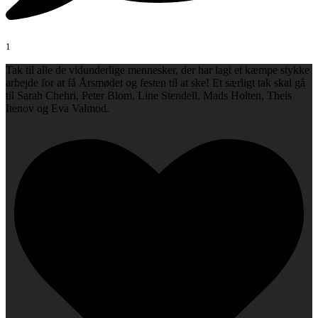
1
Tak til alle de vidunderlige mennesker, der har lagt et kæmpe stykke
arbejde for at få Årsmødet og festen til at ske! Et særligt tak skal gå
til Sarah Chehri, Peter Blom, Line Stendell, Mads Holten, Theis
Itenov og Eva Valmod.