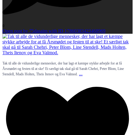
0
Open post by 75dasaim with ID 17860383423468969
Tak til alle de vidunderlige mennesker, der har lagt et kæmpe stykke arbejde for at få
Årsmødet og festen til at ske! Et særligt tak skal gå til Sarah Chehri, Peter Blom, Line
...
Stendell, Mads Holten, Theis Itenov og Eva Valmod.