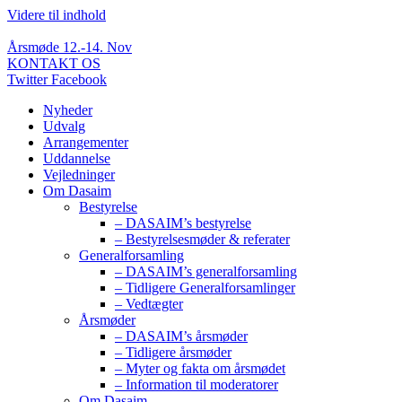
Videre til indhold
Årsmøde 12.-14. Nov
KONTAKT OS
Twitter
Facebook
Nyheder
Udvalg
Arrangementer
Uddannelse
Vejledninger
Om Dasaim
Bestyrelse
– DASAIM’s bestyrelse
– Bestyrelsesmøder & referater
Generalforsamling
– DASAIM’s generalforsamling
– Tidligere Generalforsamlinger
– Vedtægter
Årsmøder
– DASAIM’s årsmøder
– Tidligere årsmøder
– Myter og fakta om årsmødet
– Information til moderatorer
Om Dasaim