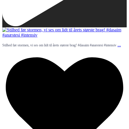
...
Stilhed før stormen, vi ses om lidt til årets største brag! #dasaim #anæstesi #intensiv