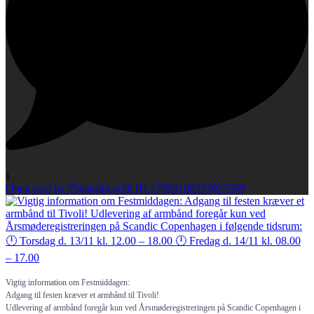
1
Open post by 75dasaim with ID 17980169525927669
Vigtig information om Festmiddagen:
Adgang til festen kræver et armbånd til Tivoli!
Udlevering af armbånd foregår kun ved Årsmøderegistreringen på Scandic Copenhagen i