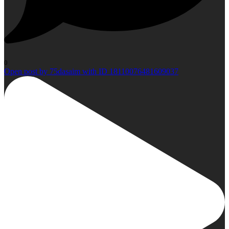
0
Open post by 75dasaim with ID 18110076481609037