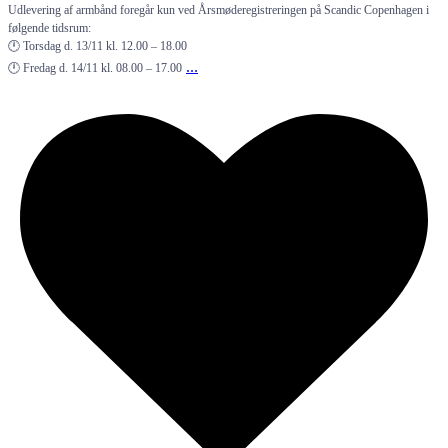
Udlevering af armbånd foregår kun ved Årsmøderegistreringen på Scandic Copenhagen i
følgende tidsrum:
🕛 Torsdag d. 13/11 kl. 12.00 – 18.00
...
🕛 Fredag d. 14/11 kl. 08.00 – 17.00