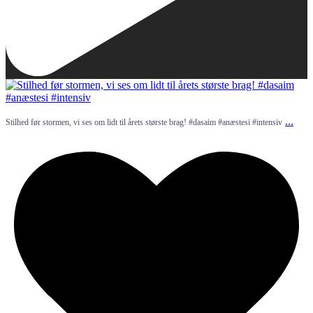
...
Stilhed før stormen, vi ses om lidt til årets største brag! #dasaim #anæstesi #intensiv