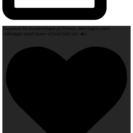
Snapshots fra Karrieredagen på Panum, med dagens mest
velbesøgte stand (synes vi hvert fald selv 🔥)