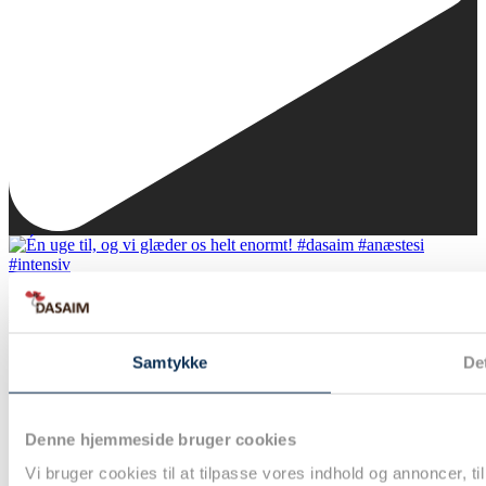
Én uge til, og vi glæder os helt enormt!
...
#dasaim #anæstesi #intensiv
Samtykke
Det
Denne hjemmeside bruger cookies
Vi bruger cookies til at tilpasse vores indhold og annoncer, til 