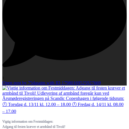
1
Open post by 75dasaim with ID 17980169525927669
Vigtig information om Festmiddagen:
Adgang til festen kræver et armbånd til Tivoli!