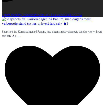
1
Open post by 75dasaim with ID 18350205589227754
Snapshots fra Karrieredagen på Panum, med dagens mest velbesøgte stand (synes vi hvert
...
fald selv 🔥)