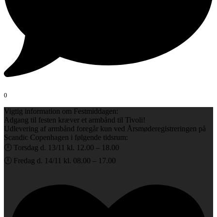
0
Vigtig information om Festmiddagen:
Adgang til festen kræver et armbånd til Tivoli!
Udlevering af armbånd foregår kun ved Årsmøderegistreringen på
Scandic Copenhagen i følgende tidsrum:
🕛 Torsdag d. 13/11 kl. 12.00 – 18.00
🕛 Fredag d. 14/11 kl. 08.00 – 17.00