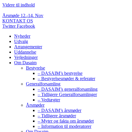
Videre til indhold
Årsmøde 12.-14. Nov
KONTAKT OS
Twitter
Facebook
Nyheder
Udvalg
Arrangementer
Uddannelse
Vejledninger
Om Dasaim
Bestyrelse
– DASAIM’s bestyrelse
– Bestyrelsesmøder & referater
Generalforsamling
– DASAIM’s generalforsamling
– Tidligere Generalforsamlinger
– Vedtægter
Årsmøder
– DASAIM’s årsmøder
– Tidligere årsmøder
– Myter og fakta om årsmødet
– Information til moderatorer
Om Dasaim