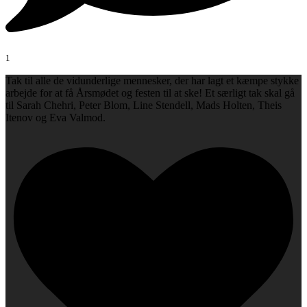
1
Tak til alle de vidunderlige mennesker, der har lagt et kæmpe stykke
arbejde for at få Årsmødet og festen til at ske! Et særligt tak skal gå
til Sarah Chehri, Peter Blom, Line Stendell, Mads Holten, Theis
Itenov og Eva Valmod.