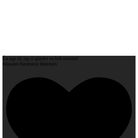
Én uge til, og vi glæder os helt enormt!
#dasaim #anæstesi #intensiv