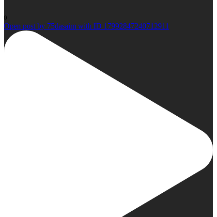
0
Open post by 75dasaim with ID 17992847240712911