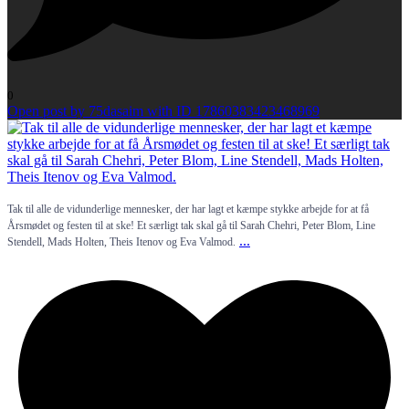
0
Open post by 75dasaim with ID 17860383423468969
Tak til alle de vidunderlige mennesker, der har lagt et kæmpe stykke arbejde for at få
Årsmødet og festen til at ske! Et særligt tak skal gå til Sarah Chehri, Peter Blom, Line
...
Stendell, Mads Holten, Theis Itenov og Eva Valmod.