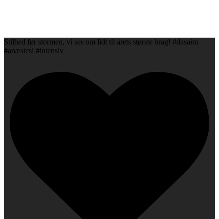
Stilhed før stormen, vi ses om lidt til årets største brag! #dasaim
#anæstesi #intensiv