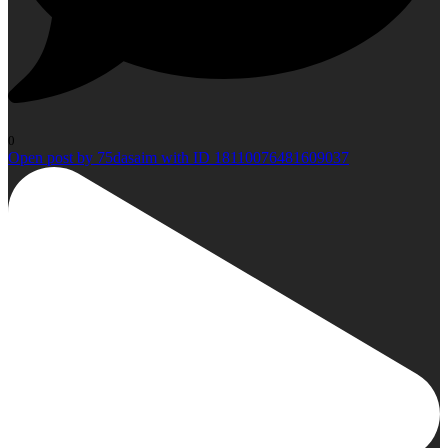
0
Open post by 75dasaim with ID 18110076481609037