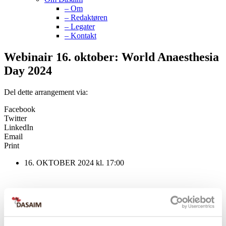
– Om
– Redaktøren
– Legater
– Kontakt
Webinair 16. oktober: World Anaesthesia
Day 2024
Del dette arrangement via:
Facebook
Twitter
LinkedIn
Email
Print
16. OKTOBER 2024 kl. 17:00
World Anaesthesia Day 2024: Enhancing Workforce Well-being
Advocate, Collaborate, Educate and Mentor.
WFSA is organising a webinar on Wednesday 16 October to mark