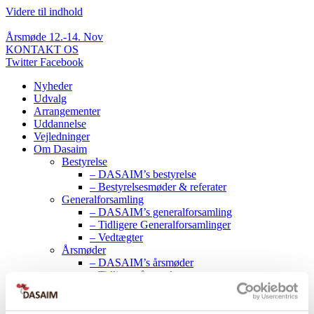
Videre til indhold
Årsmøde 12.-14. Nov
KONTAKT OS
Twitter
Facebook
Nyheder
Udvalg
Arrangementer
Uddannelse
Vejledninger
Om Dasaim
Bestyrelse
– DASAIM’s bestyrelse
– Bestyrelsesmøder & referater
Generalforsamling
– DASAIM’s generalforsamling
– Tidligere Generalforsamlinger
– Vedtægter
Årsmøder
– DASAIM’s årsmøder
– Tidligere årsmøder
– Myter og fakta om årsmødet
– Information til moderatorer
Om Dasaim