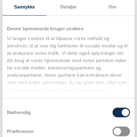
– Om
Samtykke
Detaljer
Om
– Redaktøren
– Legater
– Kontakt
Denne hjemmeside bruger cookies
Guidetype: Præhospital_interhospital
Vi bruger cookies til at tilpasse vores indhold og
annoncer, til at vise dig funktioner til sociale medier og til
DASAIM holdningspapir: Kompetenceniveau,
at analysere vores trafik. Vi deler også oplysninger om
kompetencevedligeholdelse og kompetenceudvikling
din brug af vores hjemmeside med vores partnere inden
for præhospitale akutlæger
for sociale medier, annonceringspartnere og
Præhospitalt og Akutmedicinsk Udvalg Morten Thingemann Bøtker,
analysepartnere. Vores partnere kan kombinere disse
Kasper Kragh-Kræmer, Allan Bach, Emilie Bækgaard, Jakob
data med andre oplysninger, du har givet dem, eller som
Danker, Mette Pedersen, og Rikke Meisler Formål At give
de har indsamlet fra din brug af deres tjenester.
anbefalinger
Las mere »
Samtykkevalg
National behandlingsanbefaling vedrørende akut
Nødvendig
luftvejshåndtering hos kritisk syge udenfor
operationsgange og intensive afdelinger
Præferencer