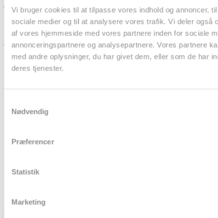
årsmøde senest den 1. september 2026!
Vi bruger cookies til at tilpasse vores indhold og annoncer, til 
sociale medier og til at analysere vores trafik. Vi deler også
af vores hjemmeside med vores partnere inden for sociale m
Ansøgninger til DASAIM’s forskningsinitiativ
annonceringspartnere og analysepartnere. Vores partnere k
med andre oplysninger, du har givet dem, eller som de har in
deres tjenester.
Samtykkevalg
Nødvendig
Præferencer
Statistik
Marketing
Dansk Selskab for Anæstesiologi og Intensiv Medicin (DASAIM)