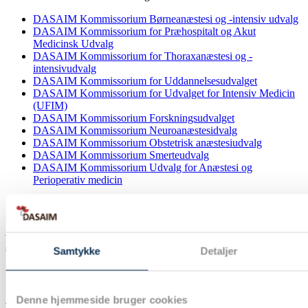
DASAIM Kommissorium Børneanæstesi og -intensiv udvalg
DASAIM Kommissorium for Præhospitalt og Akut
Medicinsk Udvalg
DASAIM Kommissorium for Thoraxanæstesi og -
intensivudvalg
DASAIM Kommissorium for Uddannelsesudvalget
DASAIM Kommissorium for Udvalget for Intensiv Medicin
(UFIM)
DASAIM Kommissorium Forskningsudvalget
DASAIM Kommissorium Neuroanæstesidvalg
DASAIM Kommissorium Obstetrisk anæstesiudvalg
DASAIM Kommissorium Smerteudvalg
DASAIM Kommissorium Udvalg for Anæstesi og
Perioperativ medicin
Spørgeskemaundersøgelse om bæredygtighed i
anæstesi
Samtykke
Detaljer
Indsend dine videnskabelige bidrag til DASAIM
Denne hjemmeside bruger cookies