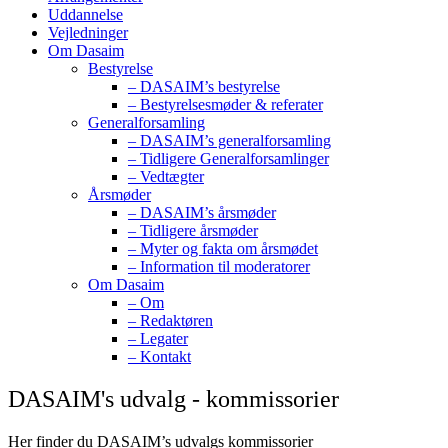
Uddannelse
Vejledninger
Om Dasaim
Bestyrelse
– DASAIM’s bestyrelse
– Bestyrelsesmøder & referater
Generalforsamling
– DASAIM’s generalforsamling
– Tidligere Generalforsamlinger
– Vedtægter
Årsmøder
– DASAIM’s årsmøder
– Tidligere årsmøder
– Myter og fakta om årsmødet
– Information til moderatorer
Om Dasaim
– Om
– Redaktøren
– Legater
– Kontakt
DASAIM's udvalg - kommissorier
Her finder du DASAIM’s udvalgs kommissorier