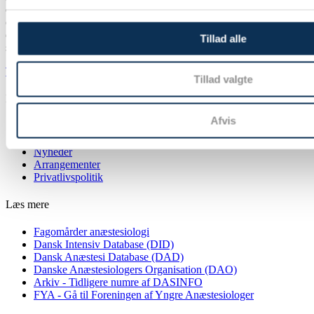
er et af de største videnskabelige selskaber i Danmark. Vores formål
er at fremme den videnskabelige og faglige udvikling af selskabets
discipliner samt yde rådgivning i uddannelses- og lægefaglige
Tillad alle
spørgsmål.
Twitter
Youtube
Facebook
Tillad valgte
LÆS MERE
Afvis
Om Dasaim
Kontakt os
Nyheder
Arrangementer
Privatlivspolitik
Læs mere
Fagomårder anæstesiologi
Dansk Intensiv Database (DID)
Dansk Anæstesi Database (DAD)
Danske Anæstesiologers Organisation (DAO)
Arkiv - Tidligere numre af DASINFO
FYA - Gå til Foreningen af Yngre Anæstesiologer