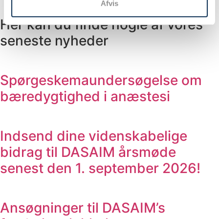
Afvis
Referat Smerteudvalg, internat 09.2014
Her kan du finde nogle af vores
seneste nyheder
Spørgeskemaundersøgelse om
bæredygtighed i anæstesi
Indsend dine videnskabelige
bidrag til DASAIM årsmøde
senest den 1. september 2026!
Ansøgninger til DASAIM’s