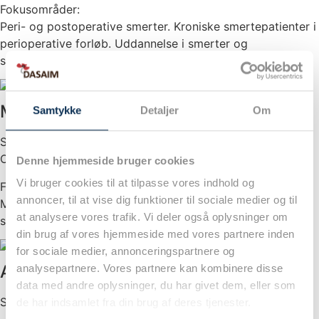
Fokusområder:
Peri- og postoperative smerter. Kroniske smertepatienter i
perioperative forløb. Uddannelse i smerter og
smertebehandling.
Michael Helbo Bøndergaard
Samtykke
Detaljer
Om
Speciallæge i anæstesiologi
Overlæge, Smerteteamet, Aarhus Universitetshospital
Denne hjemmeside bruger cookies
Vi bruger cookies til at tilpasse vores indhold og
Fokusområder:
annoncer, til at vise dig funktioner til sociale medier og til
Mødet mellem udfordrende patienter og det optimerede
at analysere vores trafik. Vi deler også oplysninger om
sundhedsvæsen.
din brug af vores hjemmeside med vores partnere inden
for sociale medier, annonceringspartnere og
Anders Rothe
analysepartnere. Vores partnere kan kombinere disse
data med andre oplysninger, du har givet dem, eller som
Speciallæge
de har indsamlet fra din brug af deres tjenester.